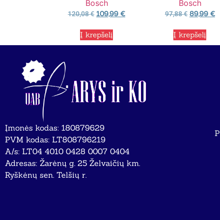
Bosch
Bosch
109,99
€
89,99
€
120,08
€
97,88
€
Į krepšelį
Į krepšelį
Įmonės kodas: 180879629
P
PVM kodas: LT808796219
A/s: LT04 4010 0428 0007 0404
Adresas: Žarėnų g. 25 Želvaičių km.
Ryškėnų sen. Telšių r.