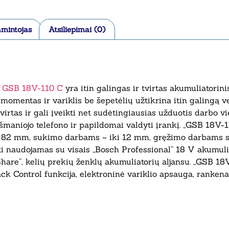
mintojas
Atsiliepimai (0)
GSB 18V-110 C
yra itin galingas ir tvirtas akumuliatori
mentas ir variklis be šepetėlių užtikrina itin galingą ve
irtas ir gali įveikti net sudėtingiausias užduotis darbo vi
e išmaniojo telefono ir papildomai valdyti įrankį. „GSB 18V
o 82 mm, sukimo darbams – iki 12 mm, gręžimo darbams s
i naudojamas su visais „Bosch Professional“ 18 V akumuliat
re“, kelių prekių ženklų akumuliatorių aljansu. „GSB 18V-
k Control funkcija, elektroninė variklio apsauga, rankena, 