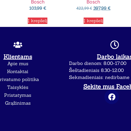
Bosch
Bosch
103,99
€
397,99
€
422,99
€
Į krepšelį
Į krepšelį
Klientams
Darbo laika
Darbo dienom: 8.00-17.00
Apie mus
Šeštadieniais 8.30-12.00
Kontaktai
Sekmadieniais: nedirbame
rivatumo politika
Sekite mus Face
Taisyklės
Pristatymas
Grąžinimas