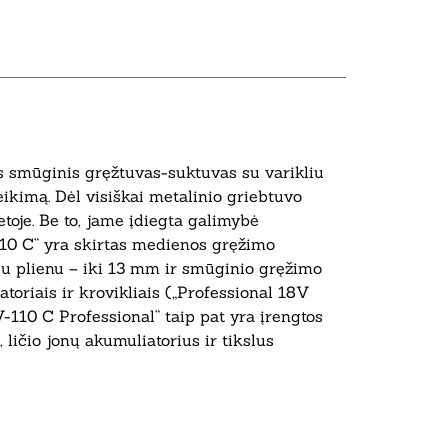
nis smūginis gręžtuvas-suktuvas su varikliu
ikimą. Dėl visiškai metalinio griebtuvo
etoje. Be to, jame įdiegta galimybė
-110 C“ yra skirtas medienos gręžimo
u plienu – iki 13 mm ir smūginio gręžimo
oriais ir krovikliais („Professional 18V
110 C Professional“ taip pat yra įrengtos
ličio jonų akumuliatorius ir tikslus