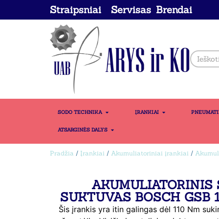
Straipsniai
Servisas
Brendai
SODO TECHNIKA
ĮRANKIAI
PNEUMAT
ATSARGINĖS DALYS
Pradžia
/
Įrankiai
/
Akumuliatoriniai įrankiai
/
Akumuli
AKUMULIATORINIS 
SUKTUVAS BOSCH GSB 1
Šis įrankis yra itin galingas dėl 110 Nm su