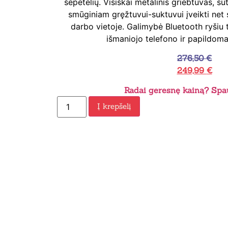
šepetėlių. Visiškai metalinis griebtuvas, sut
smūginiam gręžtuvui-suktuvui įveikti net 
darbo vietoje. Galimybė Bluetooth ryšiu ti
išmaniojo telefono ir papildomai
276,50
€
249,99
€
Radai geresnę kainą? Spau
Į krepšelį