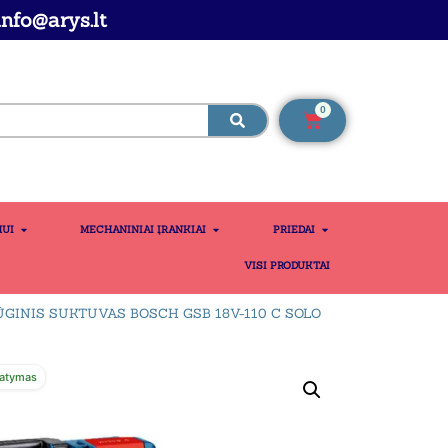
nfo@arys.lt
0
MUI
MECHANINIAI ĮRANKIAI
PRIEDAI
VISI PRODUKTAI
GINIS SUKTUVAS BOSCH GSB 18V-110 C SOLO
atymas