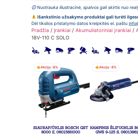
🛈 Nuotrauka iliustracinė, spalvos gali skirtis nuo rea
Išankstinio užsakymo produktai gali turėti ilges
Dėl tikslios pristatymo datos kreipkitės el. paštu
info
Pradžia
/
Įrankiai
/
Akumuliatoriniai įrankiai
/
18V-110 C SOLO
Akcija -8%
Akcija -8%
SIAURAPJŪKLIS BOSCH GST
KAMPINIS ŠLIFUOKLIS 
8000 E, 060158H000
GWS 9-125 S, 0601396