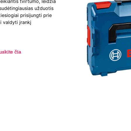
eikiantis tvirtumo, leidžia
sudėtingiausias užduotis
esiogiai prisijungti prie
 valdyti įrankį
skite čia