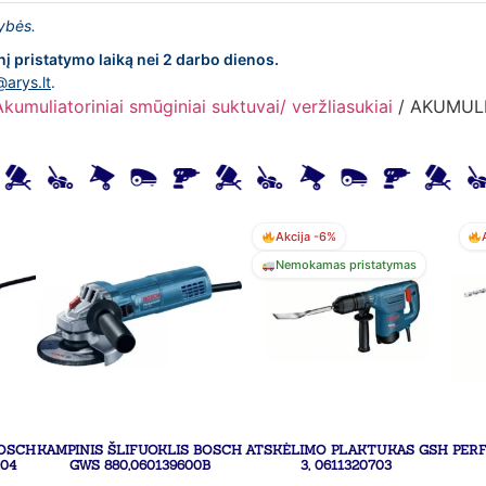
lybės.
nį pristatymo laiką nei 2 darbo dienos.
@arys.lt
.
Akumuliatoriniai smūginiai suktuvai/ veržliasukiai
/ AKUMUL
Akcija -6%
Nemokamas pristatymas
BOSCH
KAMPINIS ŠLIFUOKLIS BOSCH
ATSKĖLIMO PLAKTUKAS GSH
PER
104
GWS 880,060139600B
3, 0611320703