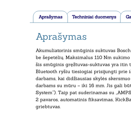
Aprašymas
Techniniai duomenys
Ga
Aprašymas
Akumuliatorinis smūginis suktuvas Bosch
be šepetėlių. Maksimalus 110 Nm sukimo mo
šis smūginis gręžtuvas-suktuvas yra itin tv
Bluetooth ryšiu tiesiogiai prisijungti pri
darbams, kai didžiausias skylės skersmu
darbams su mūru – iki 16 mm. Jis gali būt
System“). Taip pat suderinamas su „AMPSha
2 pavaros, automatinis fiksavimas, KickBac
griebtuvas.