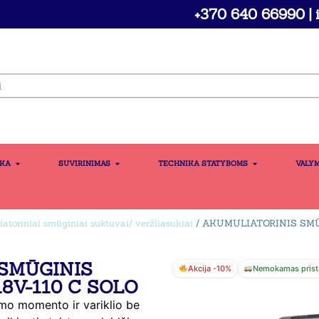
+370 640 66990 | i
IKA
SUVIRINIMAS
TECHNIKA STATYBOMS
VALY
atoriniai smūginiai suktuvai/ veržliasukiai
/ AKUMULIATORINIS SMŪ
SMŪGINIS
Akcija -10%
Nemokamas prist
8V-110 C SOLO
kimo momento ir variklio be