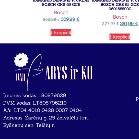
RANKINIS DISKINIS PJŪKLAS
RANKINIS DISKINIS PJ
BOSCH GKS 65 GCE
BOSCH GKS 65 GCE
0601668900
Bosch
Bosch
309,99
€
362,28
€
281,99
€
327,97
€
Į krepšelį
Į krepšelį
Įmonės kodas: 180879629
P
PVM kodas: LT808796219
A/s: LT04 4010 0428 0007 0404
Adresas: Žarėnų g. 25 Želvaičių km.
Ryškėnų sen. Telšių r.