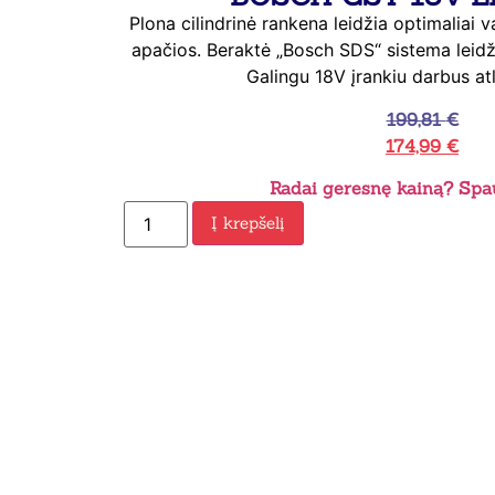
Plona cilindrinė rankena leidžia optimaliai va
apačios. Beraktė „Bosch SDS“ sistema leidžia
Galingu 18V įrankiu darbus atli
199,81
€
174,99
€
Radai geresnę kainą? Spau
Į krepšelį