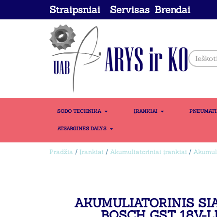
Straipsniai
Servisas
Brendai
SODO TECHNIKA
ĮRANKIAI
PNEUMAT
ATSARGINĖS DALYS
Pradžia
/
Įrankiai
/
Akumuliatoriniai įrankiai
/
Akumulia
AKUMULIATORINIS SI
BOSCH GST 18V-L