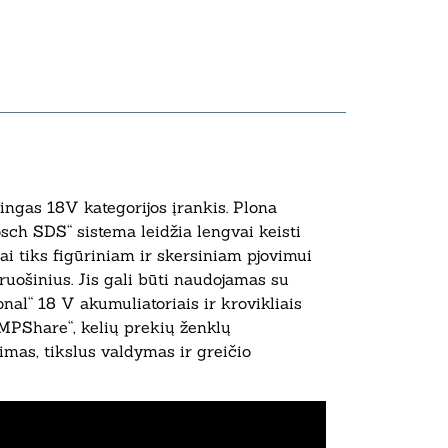
lingas 18V kategorijos įrankis. Plona
osch SDS“ sistema leidžia lengvai keisti
iai tiks figūriniam ir skersiniam pjovimui
uošinius. Jis gali būti naudojamas su
nal“ 18 V akumuliatoriais ir krovikliais
MPShare“, kelių prekių ženklų
imas, tikslus valdymas ir greičio