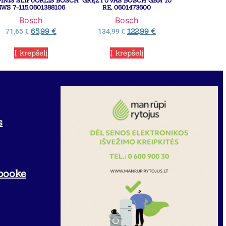
INIS ŠLIFUOKLIS BOSCH
GRĘŽTUVAS BOSCH GBM 10
GWS 7-115,0601388106
RE, 0601473600
Bosch
Bosch
65,99
€
122,99
€
71,65
€
134,99
€
Į krepšelį
Į krepšelį
s
booke