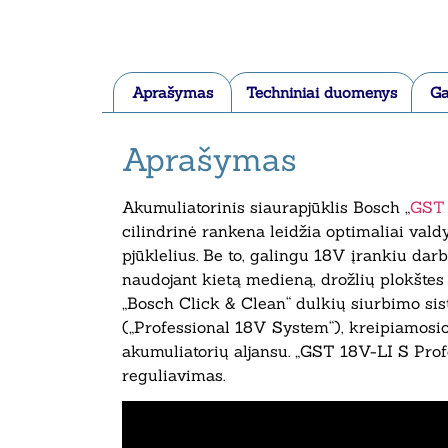
Aprašymas
Techniniai duomenys
Ga
Aprašymas
Akumuliatorinis siaurapjūklis Bosch „
GST 
cilindrinė rankena leidžia optimaliai valdy
pjūklelius. Be to, galingu 18V įrankiu darb
naudojant kietą medieną, drožlių plokštes
„Bosch Click & Clean“ dulkių siurbimo siste
(„Professional 18V System“), kreipiamosi
akumuliatorių aljansu. „GST 18V-LI S Profe
reguliavimas.