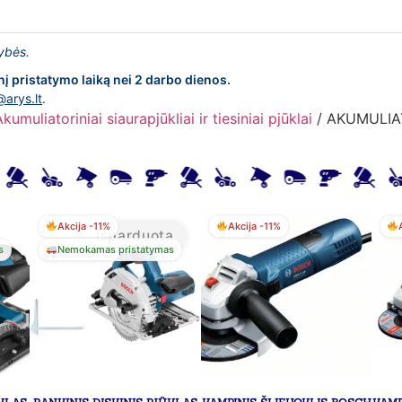
lybės.
nį pristatymo laiką nei 2 darbo dienos.
@arys.lt
.
kumuliatoriniai siaurapjūkliai ir tiesiniai pjūklai
/ AKUMULIAT
Akcija -11%
Akcija -11%
Išparduota
s
Nemokamas pristatymas