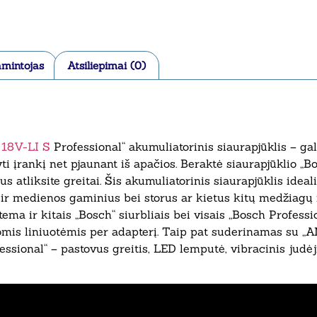
mintojas
Atsiliepimai (0)
18V-LI S
Professional“ akumuliatorinis siaurapjūklis – ga
ti įrankį net pjaunant iš apačios. Beraktė siaurapjūklio „B
us atliksite greitai. Šis akumuliatorinis siaurapjūklis ideal
 ir medienos gaminius bei storus ar kietus kitų medžiagų r
ma ir kitais „Bosch“ siurbliais bei visais „Bosch Professio
omis liniuotėmis per adapterį. Taip pat suderinamas su „A
ssional“ – pastovus greitis, LED lemputė, vibracinis judėj