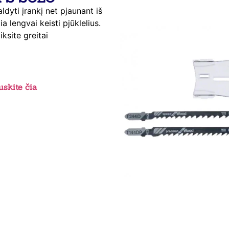
ldyti įrankį net pjaunant iš
 lengvai keisti pjūklelius.
ksite greitai
skite čia