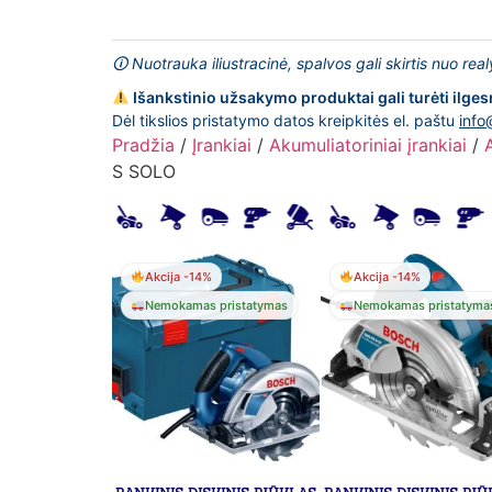
🛈 Nuotrauka iliustracinė, spalvos gali skirtis nuo rea
Išankstinio užsakymo produktai gali turėti ilges
Dėl tikslios pristatymo datos kreipkitės el. paštu
info
Pradžia
/
Įrankiai
/
Akumuliatoriniai įrankiai
/
A
S SOLO
Akcija -14%
Akcija -14%
Nemokamas pristatymas
Nemokamas pristatyma