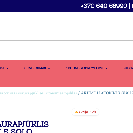
+370 640 66990 | i
IKA
SUVIRINIMAS
TECHNIKA STATYBOMS
VALY
toriniai siaurapjūkliai ir tiesiniai pjūklai
/ AKUMULIATORINIS SIAUR
Akcija -12%
AURAPJŪKLIS
I S SOLO