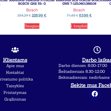
ŪKLAS
RANKINIS DISKINIS PJŪKLAS
KAMPINIS ŠLIFUOKLIS BOSCH
KAMP
,
BOSCH GKS 55+ G
GWS 7-125,0601388108
Bosch
Bosch
226,99
€
63,99
€
254,29
€
71,65
€
Daugiau
Į krepšelį
Klientams
Darbo laika
Darbo dienom: 8.00-17.00
Apie mus
Šeštadieniais 8.30-12.00
Kontaktai
Sekmadieniais: nedirbame
rivatumo politika
Sekite mus Face
Taisyklės
Pristatymas
Grąžinimas