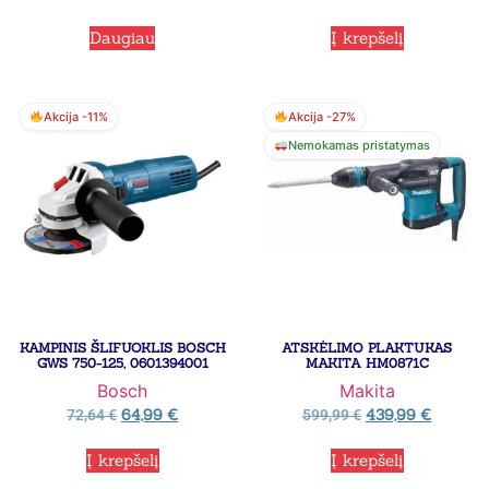
Daugiau
Į krepšelį
Akcija -11%
Akcija -27%
Nemokamas pristatymas
KAMPINIS ŠLIFUOKLIS BOSCH
ATSKĖLIMO PLAKTUKAS
GWS 750-125, 0601394001
MAKITA HM0871C
Bosch
Makita
64,99
€
439,99
€
72,64
€
599,99
€
Į krepšelį
Į krepšelį