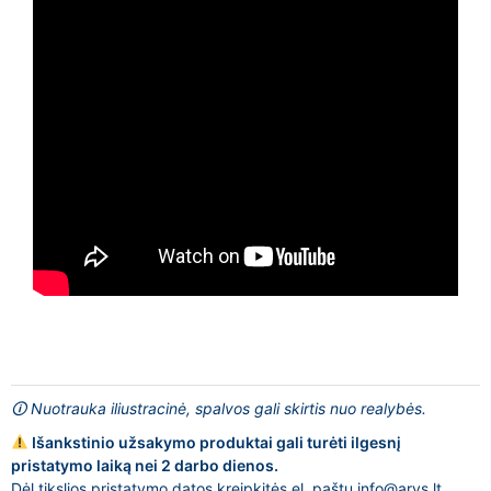
🛈 Nuotrauka iliustracinė, spalvos gali skirtis nuo realybės.
Išankstinio užsakymo produktai gali turėti ilgesnį
pristatymo laiką nei 2 darbo dienos.
Dėl tikslios pristatymo datos kreipkitės el. paštu
info@arys.lt
.