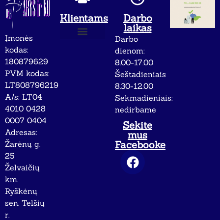
Klientams
Darbo
laikas
Įmonės
Darbo
Apie mus
Privatumo politika
kodas:
dienom:
180879629
8.00-17.00
PVM kodas:
Šeštadieniais
LT808796219
8.30-12.00
A/s: LT04
Sekmadieniais:
4010 0428
nedirbame
0007 0404
Sekite
Adresas:
mus
Facebooke
Žarėnų g.
25
Želvaičių
km.
Ryškėnų
sen. Telšių
r.