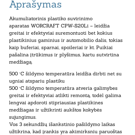
Aprašymas
Akumuliatorinis plastiko suvirinimo
aparatas WORCRAFT CPW-S20Li – leidžia
greitai ir efektyviai suremontuoti bet kokius
plastikinius gaminius ir automobilio dalis, tokias
kaip buferiai, sparnai, spoileriai ir kt. Puikiai
pašalina įtrūkimus ir plyšimus, kartu sutvirtina
medžiagą.
500 °C šildymo temperatūra leidžia dirbti net su
ugniai atspariu plastiku
500 °C šildymo temperatūra atveria galimybes
greitai ir efektyviai atlikti remontą, todėl galima
lengvai apdoroti stipriausias plastikines
medžiagas ir užtikrinti aukštos kokybės
sujungimus.
Vos 3 sekundžių išankstinio pašildymo laikas
užtikrina, kad įrankis yra akimirksniu paruoštas