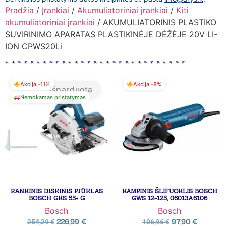
Pradžia
/
Įrankiai
/
Akumuliatoriniai įrankiai
/
Kiti
akumuliatoriniai įrankiai
/ AKUMULIATORINIS PLASTIKO
SUVIRINIMO APARATAS PLASTIKINĖJE DĖŽĖJE 20V LI-
ION CPWS20Li
Akcija -11%
Akcija -8%
Išparduota
Nemokamas pristatymas
RANKINIS DISKINIS PJŪKLAS
KAMPINIS ŠLIFUOKLIS BOSCH
BOSCH GKS 55+ G
GWS 12-125, 06013A6106
Bosch
Bosch
226,99
€
97,90
€
254,29
€
106,96
€