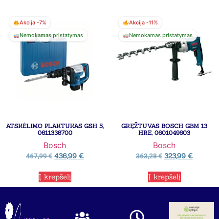
Akcija -7%
Akcija -11%
Nemokamas pristatymas
Nemokamas pristatymas
ATSKĖLIMO PLAKTUKAS GSH 5,
GRĘŽTUVAS BOSCH GBM 13
0611338700
HRE, 0601049603
Bosch
Bosch
436,99
€
323,99
€
467,99
€
363,28
€
Į krepšelį
Į krepšelį