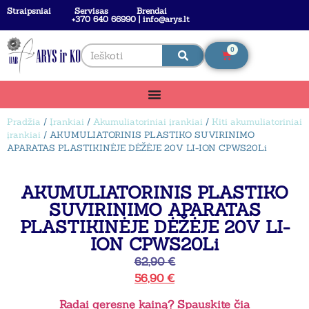
Straipsniai
Servisas
Brendai
+370 640 66990 | info@arys.lt
0
Pradžia
/
Įrankiai
/
Akumuliatoriniai įrankiai
/
Kiti akumuliatoriniai
įrankiai
/ AKUMULIATORINIS PLASTIKO SUVIRINIMO
APARATAS PLASTIKINĖJE DĖŽĖJE 20V LI-ION CPWS20Li
AKUMULIATORINIS PLASTIKO
SUVIRINIMO APARATAS
PLASTIKINĖJE DĖŽĖJE 20V LI-
ION CPWS20Li
62,90
€
56,90
€
Radai geresnę kainą? Spauskite čia