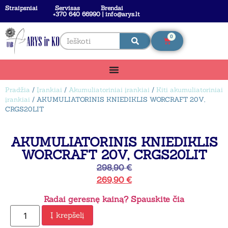
Straipsniai
Servisas
Brendai
+370 640 66990 | info@arys.lt
0
Pradžia
/
Įrankiai
/
Akumuliatoriniai įrankiai
/
Kiti akumuliatoriniai
įrankiai
/ AKUMULIATORINIS KNIEDIKLIS WORCRAFT 20V,
CRGS20LIT
AKUMULIATORINIS KNIEDIKLIS
WORCRAFT 20V, CRGS20LIT
298,90
€
269,90
€
Radai geresnę kainą? Spauskite čia
Į krepšelį