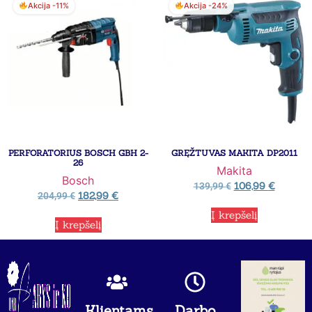
Akcija -11%
Akcija -24%
PERFORATORIUS BOSCH GBH 2-
GRĘŽTUVAS MAKITA DP2011
26
Makita
Bosch
106,99
€
139,99
€
182,99
€
204,99
€
Į krepšelį
Į krepšelį
Klientams
Darbo