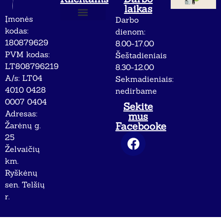
laikas
Įmonės
Darbo
Apie mus
Privatumo politika
kodas:
dienom:
180879629
8.00-17.00
PVM kodas:
Šeštadieniais
LT808796219
8.30-12.00
A/s: LT04
Sekmadieniais:
4010 0428
nedirbame
0007 0404
Sekite
Adresas:
mus
Facebooke
Žarėnų g.
25
Želvaičių
km.
Ryškėnų
sen. Telšių
r.