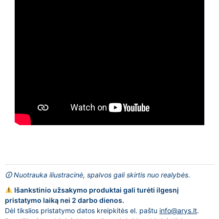
🛈 Nuotrauka iliustracinė, spalvos gali skirtis nuo realybės.
Išankstinio užsakymo produktai gali turėti ilgesnį
pristatymo laiką nei 2 darbo dienos.
Dėl tikslios pristatymo datos kreipkitės el. paštu
info@arys.lt
.