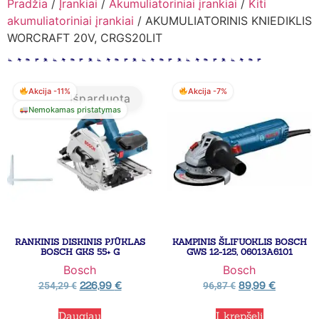
Pradžia
/
Įrankiai
/
Akumuliatoriniai įrankiai
/
Kiti
akumuliatoriniai įrankiai
/ AKUMULIATORINIS KNIEDIKLIS
WORCRAFT 20V, CRGS20LIT
Akcija -11%
Akcija -7%
Išparduota
Nemokamas pristatymas
RANKINIS DISKINIS PJŪKLAS
KAMPINIS ŠLIFUOKLIS BOSCH
BOSCH GKS 55+ G
GWS 12-125, 06013A6101
Bosch
Bosch
226,99
€
89,99
€
254,29
€
96,87
€
Daugiau
Į krepšelį