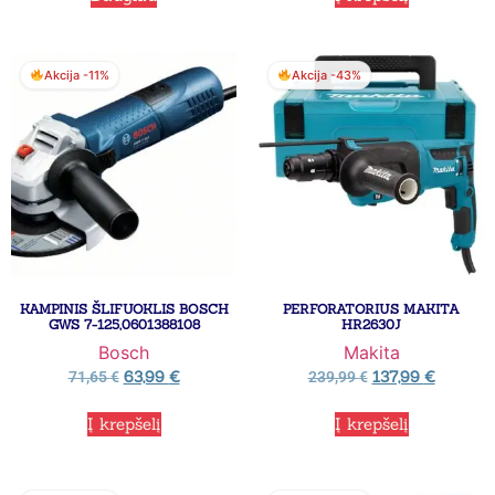
Akcija -11%
Akcija -43%
KAMPINIS ŠLIFUOKLIS BOSCH
PERFORATORIUS MAKITA
GWS 7-125,0601388108
HR2630J
Bosch
Makita
63,99
€
137,99
€
71,65
€
239,99
€
Į krepšelį
Į krepšelį