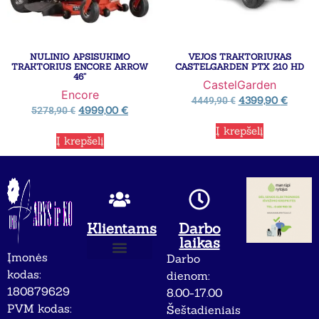
NULINIO APSISUKIMO
VEJOS TRAKTORIUKAS
TRAKTORIUS ENCORE ARROW
CASTELGARDEN PTX 210 HD
46”
CastelGarden
Encore
4399,90
€
4449,90
€
4999,00
€
5278,90
€
Į krepšelį
Į krepšelį
Klientams
Darbo
laikas
Įmonės
Darbo
Apie mus
Privatumo politika
kodas:
dienom:
180879629
8.00-17.00
PVM kodas:
Šeštadieniais