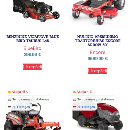
BENZININĖ VEJAPJOVĖ BLUE
NULINIO APSISUKIMO
BIRD TAURUS L46
TRAKTORIUKAS ENCORE
ARROW 50”
BlueBird
Encore
299,99
€
5689,99
€
Į krepšelį
Į krepšelį
Akcija -5%
Akcija -1%
Nemokamas pristatymas
Nemokamas pristatymas
0% Lizingas
0% Lizingas