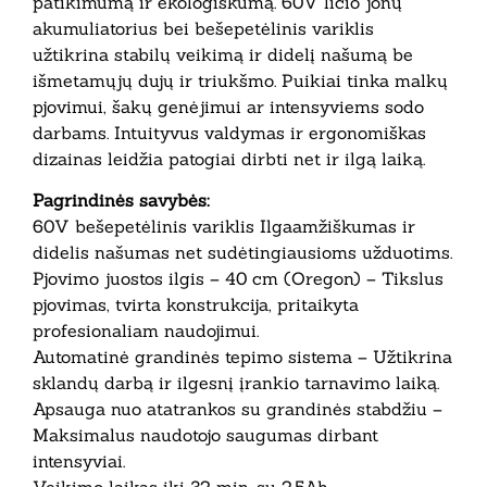
patikimumą ir ekologiškumą. 60V ličio jonų
akumuliatorius bei bešepetėlinis variklis
užtikrina stabilų veikimą ir didelį našumą be
išmetamųjų dujų ir triukšmo. Puikiai tinka malkų
pjovimui, šakų genėjimui ar intensyviems sodo
darbams. Intuityvus valdymas ir ergonomiškas
dizainas leidžia patogiai dirbti net ir ilgą laiką.
Pagrindinės savybės:
60V bešepetėlinis variklis Ilgaamžiškumas ir
didelis našumas net sudėtingiausioms užduotims.
Pjovimo juostos ilgis – 40 cm (Oregon) – Tikslus
pjovimas, tvirta konstrukcija, pritaikyta
profesionaliam naudojimui.
Automatinė grandinės tepimo sistema – Užtikrina
sklandų darbą ir ilgesnį įrankio tarnavimo laiką.
Apsauga nuo atatrankos su grandinės stabdžiu –
Maksimalus naudotojo saugumas dirbant
intensyviai.