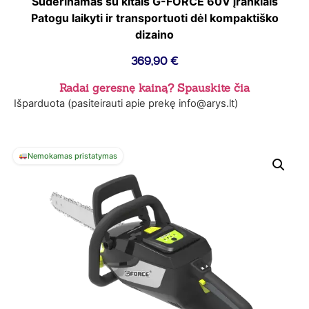
Suderinamas su kitais G-FORCE 60V įrankiais
Patogu laikyti ir transportuoti dėl kompaktiško
dizaino
369,90
€
Radai geresnę kainą? Spauskite čia
Išparduota (pasiteirauti apie prekę info@arys.lt)
Nemokamas pristatymas