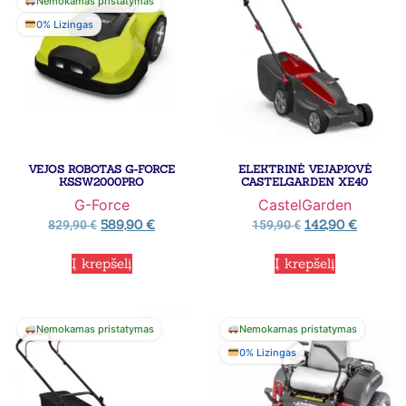
Nemokamas pristatymas
0% Lizingas
VEJOS ROBOTAS G-FORCE
ELEKTRINĖ VEJAPJOVĖ
KSSW2000PRO
CASTELGARDEN XE40
G-Force
CastelGarden
589,90
€
142,90
€
829,90
€
159,90
€
Į krepšelį
Į krepšelį
Nemokamas pristatymas
Nemokamas pristatymas
0% Lizingas