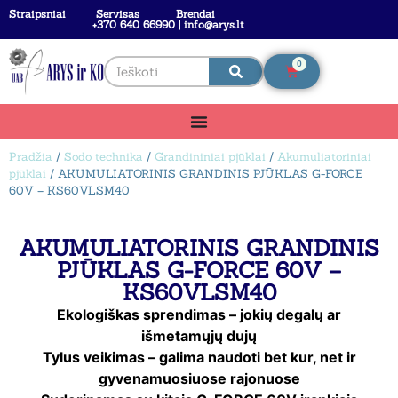
Straipsniai
Servisas
Brendai
+370 640 66990 | info@arys.lt
0
Pradžia
/
Sodo technika
/
Grandininiai pjūklai
/
Akumuliatoriniai
pjūklai
/ AKUMULIATORINIS GRANDINIS PJŪKLAS G-FORCE
60V – KS60VLSM40
AKUMULIATORINIS GRANDINIS
PJŪKLAS G-FORCE 60V –
KS60VLSM40
Ekologiškas sprendimas – jokių degalų ar
išmetamųjų dujų
Tylus veikimas – galima naudoti bet kur, net ir
gyvenamuosiuose rajonuose