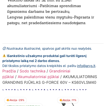
Veikimo laikas iki 32 min. su 2.5Ah
akumuliatoriumi -Patikimas sprendimas
ilgesniems darbams be pertraukų.
Lengvas paleidimas vienu mygtuku-Paprasta ir
patogu, net pradedantiesiems naudotojams.
🛈 Nuotrauka iliustracinė, spalvos gali skirtis nuo realybės.
Išankstinio užsakymo produktai gali turėti ilgesnį
pristatymo laiką nei 2 darbo dienos.
Dėl tikslios pristatymo datos kreipkitės el. paštu
info@arys.lt
.
Pradžia
/
Sodo technika
/
Grandininiai
pjūklai
/
Akumuliatoriniai pjūklai
/ AKUMULIATORINIS
GRANDINIS PJŪKLAS G-FORCE 60V – KS60VLSM40
Akcija -29%
Akcija -11%