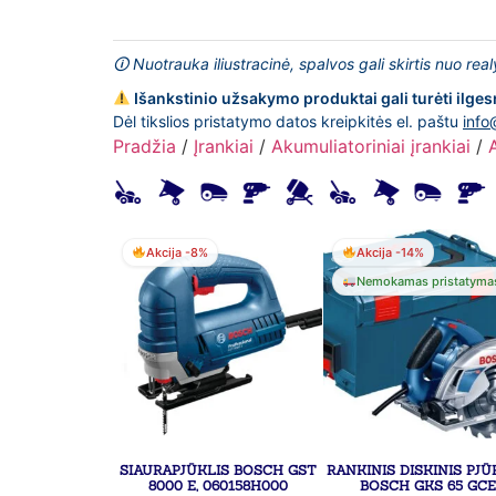
🛈 Nuotrauka iliustracinė, spalvos gali skirtis nuo rea
Išankstinio užsakymo produktai gali turėti ilges
Dėl tikslios pristatymo datos kreipkitės el. paštu
info
Pradžia
/
Įrankiai
/
Akumuliatoriniai įrankiai
/
Akcija -8%
Akcija -14%
Nemokamas pristatyma
SIAURAPJŪKLIS BOSCH GST
RANKINIS DISKINIS PJ
8000 E, 060158H000
BOSCH GKS 65 GC