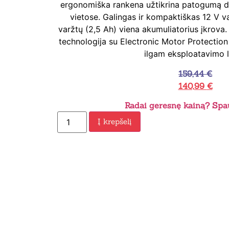
ergonomiška rankena užtikrina patogumą di
vietose. Galingas ir kompaktiškas 12 V vari
varžtų (2,5 Ah) viena akumuliatorius įkrova.
technologija su Electronic Motor Protection
ilgam eksploatavimo l
159,44
€
140,99
€
Radai geresnę kainą? Spau
Į krepšelį