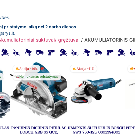
lybės.
nį pristatymo laiką nei 2 darbo dienos.
@arys.lt
.
Akumuliatoriniai suktuvai/ gręžtuvai
/ AKUMULIATORINIS G
Akcija -14%
Akcija -11%
s
Nemokamas pristatymas
ŪKLAS
RANKINIS DISKINIS PJŪKLAS
KAMPINIS ŠLIFUOKLIS BOSCH
PER
E
BOSCH GKS 65 GCE,
GWS 750-125, 0601394001