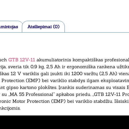
mintojas
Atsiliepimai (0)
osch
GTB 12V-11
akumuliatorinis kompaktiškas profesionalu
ija, sveria tik 0,9 kg, 2,5 Ah ir ergonomiška rankena užti
kas 12 V variklis gali įsukti iki 1200 varžtų (2,5 Ah) vie
 Protection (EMP) bei variklio stabdys ilgam eksploatavimo 
kant gipso kartono plokštes. Įrankis suderinamas su visais
ir su „MA 55 Professional“ apkabos priedu. „GTB 12V-11 P
ronic Motor Protection (EMP) bei variklio stabdžiu. Išsiski
nkcijomis.