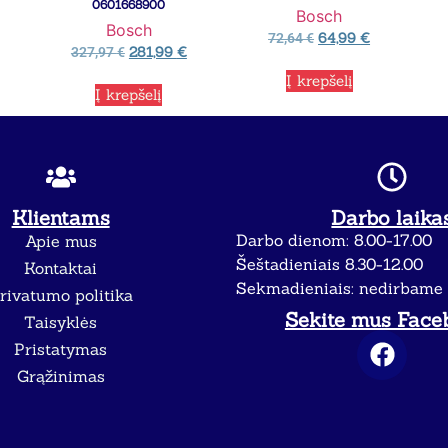
0601668900
Bosch
Bosch
64,99
€
72,64
€
281,99
€
327,97
€
Į krepšelį
Į krepšelį
Klientams
Darbo laika
Darbo dienom: 8.00-17.00
Apie mus
Šeštadieniais 8.30-12.00
Kontaktai
Sekmadieniais: nedirbame
rivatumo politika
Sekite mus Face
Taisyklės
Pristatymas
Grąžinimas