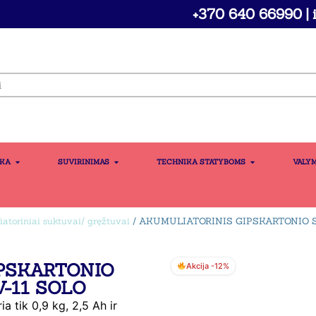
+370 640 66990 | i
IKA
SUVIRINIMAS
TECHNIKA STATYBOMS
VALY
atoriniai suktuvai/ gręžtuvai
/ AKUMULIATORINIS GIPSKARTONIO 
PSKARTONIO
Akcija -12%
-11 SOLO
a tik 0,9 kg, 2,5 Ah ir