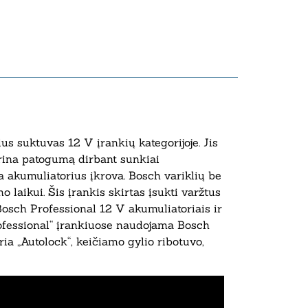
s suktuvas 12 V įrankių kategorijoje. Jis
krina patogumą dirbant sunkiai
na akumuliatorius įkrova. Bosch variklių be
laikui. Šis įrankis skirtas įsukti varžtus
 Bosch Professional 12 V akumuliatoriais ir
rofessional“ įrankiuose naudojama Bosch
ria „Autolock“, keičiamo gylio ribotuvo,