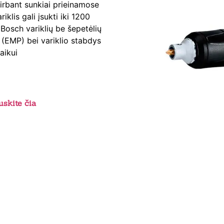
rbant sunkiai prieinamose
klis gali įsukti iki 1200
 Bosch variklių be šepetėlių
 (EMP) bei variklio stabdys
aikui
skite čia