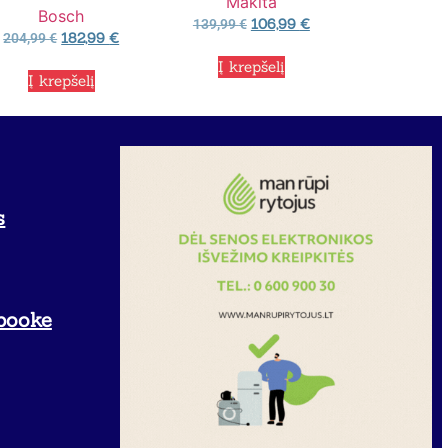
Makita
Bosch
106,99
€
139,99
€
182,99
€
204,99
€
Į krepšelį
Į krepšelį
s
booke