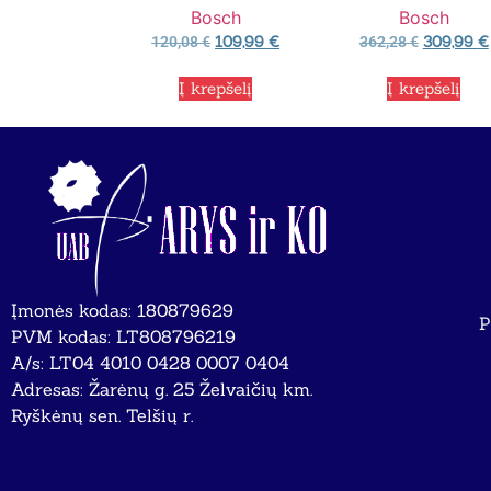
Bosch
Bosch
109,99
€
309,99
€
120,08
€
362,28
€
Į krepšelį
Į krepšelį
Įmonės kodas: 180879629
P
PVM kodas: LT808796219
A/s: LT04 4010 0428 0007 0404
Adresas: Žarėnų g. 25 Želvaičių km.
Ryškėnų sen. Telšių r.