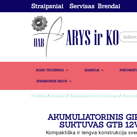
Straipsniai
Servisas
Brendai
SODO TECHNIKA
ĮRANKIAI
PNEUMAT
ATSARGINĖS DALYS
Pradžia
/
Įrankiai
/
Akumuliatoriniai įrankiai
/
Akumuli
AKUMULIATORINIS GI
SUKTUVAS GTB 12V
Kompaktiška ir lengva konstrukcija sveri