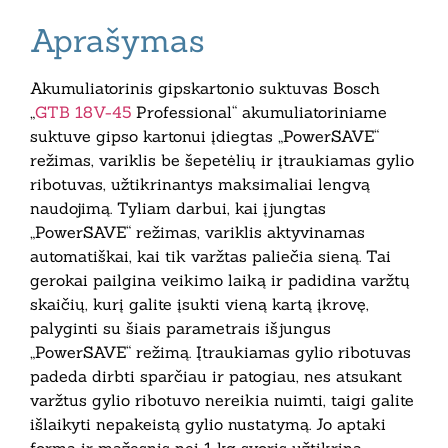
Aprašymas
Akumuliatorinis gipskartonio suktuvas Bosch
„
GTB 18V-45
Professional“ akumuliatoriniame
suktuve gipso kartonui įdiegtas „PowerSAVE“
režimas, variklis be šepetėlių ir įtraukiamas gylio
ribotuvas, užtikrinantys maksimaliai lengvą
naudojimą. Tyliam darbui, kai įjungtas
„PowerSAVE“ režimas, variklis aktyvinamas
automatiškai, kai tik varžtas paliečia sieną. Tai
gerokai pailgina veikimo laiką ir padidina varžtų
skaičių, kurį galite įsukti vieną kartą įkrovę,
palyginti su šiais parametrais išjungus
„PowerSAVE“ režimą. Įtraukiamas gylio ribotuvas
padeda dirbti sparčiau ir patogiau, nes atsukant
varžtus gylio ribotuvo nereikia nuimti, taigi galite
išlaikyti nepakeistą gylio nustatymą. Jo aptaki
forma ir mažesnis nei 1 kg svoris užtikrina