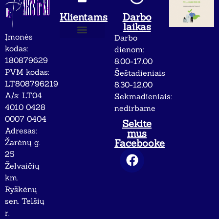
Klientams
Darbo
laikas
Įmonės
Darbo
Apie mus
Privatumo politika
kodas:
dienom:
180879629
8.00-17.00
PVM kodas:
Šeštadieniais
LT808796219
8.30-12.00
A/s: LT04
Sekmadieniais:
4010 0428
nedirbame
0007 0404
Sekite
Adresas:
mus
Facebooke
Žarėnų g.
25
Želvaičių
km.
Ryškėnų
sen. Telšių
r.