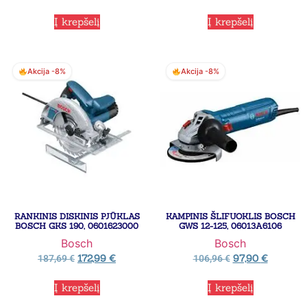
Į krepšelį
Į krepšelį
Akcija -8%
Akcija -8%
RANKINIS DISKINIS PJŪKLAS
KAMPINIS ŠLIFUOKLIS BOSCH
BOSCH GKS 190, 0601623000
GWS 12-125, 06013A6106
Bosch
Bosch
172,99
€
97,90
€
187,69
€
106,96
€
Į krepšelį
Į krepšelį