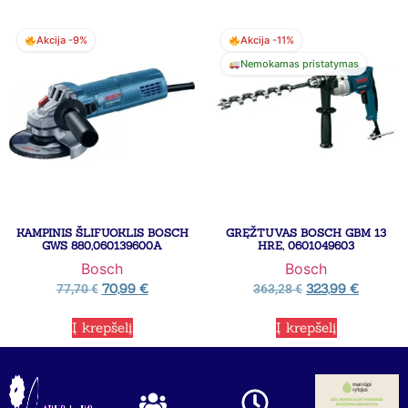
Akcija -9%
Akcija -11%
Nemokamas pristatymas
KAMPINIS ŠLIFUOKLIS BOSCH
GRĘŽTUVAS BOSCH GBM 13
GWS 880,060139600A
HRE, 0601049603
Bosch
Bosch
70,99
€
323,99
€
77,70
€
363,28
€
Į krepšelį
Į krepšelį