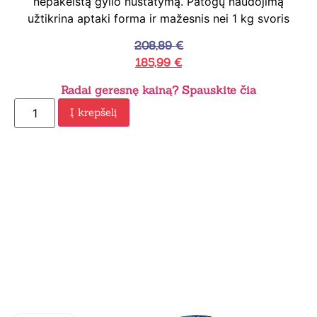
nepakeistą gylio nustatymą. Patogų naudojimą
užtikrina aptaki forma ir mažesnis nei 1 kg svoris
208,89
€
185,99
€
Radai geresnę kainą? Spauskite čia
Į krepšelį