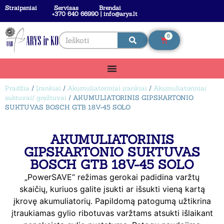
Straipsniai
Servisas
Brendai
+370 640 66990 | info@arys.lt
0
Pradžia
/
Įrankiai
/
Akumuliatoriniai įrankiai
/
Akumuliatoriniai
suktuvai/ gręžtuvai
/ AKUMULIATORINIS GIPSKARTONIO
SUKTUVAS BOSCH GTB 18V-45 SOLO
AKUMULIATORINIS
GIPSKARTONIO SUKTUVAS
BOSCH GTB 18V-45 SOLO
„PowerSAVE“ režimas gerokai padidina varžtų
skaičių, kuriuos galite įsukti ar išsukti vieną kartą
įkrovę akumuliatorių. Papildomą patogumą užtikrina
įtraukiamas gylio ribotuvas varžtams atsukti išlaikant