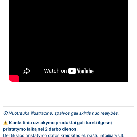
🛈 Nuotrauka iliustracinė, spalvos gali skirtis nuo realybės.
Išankstinio užsakymo produktai gali turėti ilgesnį
pristatymo laiką nei 2 darbo dienos.
Dėl tikslios pristatymo datos kreipkitės el. paštu
info@arys.lt
.