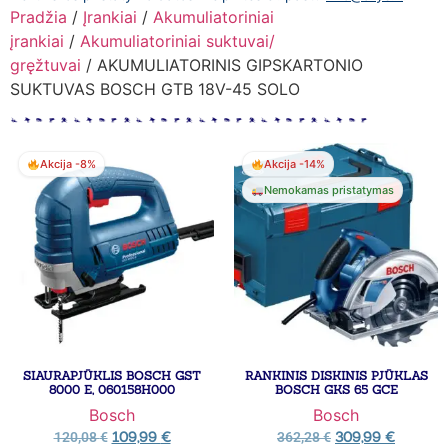
Pradžia
/
Įrankiai
/
Akumuliatoriniai
įrankiai
/
Akumuliatoriniai suktuvai/
gręžtuvai
/ AKUMULIATORINIS GIPSKARTONIO
SUKTUVAS BOSCH GTB 18V-45 SOLO
Akcija -8%
Akcija -14%
Nemokamas pristatymas
SIAURAPJŪKLIS BOSCH GST
RANKINIS DISKINIS PJŪKLAS
8000 E, 060158H000
BOSCH GKS 65 GCE
Bosch
Bosch
109,99
€
309,99
€
120,08
€
362,28
€