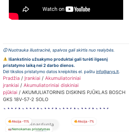
🛈 Nuotrauka iliustracinė, spalvos gali skirtis nuo realybės.
Išankstinio užsakymo produktai gali turėti ilgesnį
pristatymo laiką nei 2 darbo dienos.
Dėl tikslios pristatymo datos kreipkitės el. paštu
info@arys.lt
.
Pradžia
/
Įrankiai
/
Akumuliatoriniai
įrankiai
/
Akumuliatoriniai diskiniai
pjūklai
/ AKUMULIATORINIS DISKINIS PJŪKLAS BOSCH
GKS 18V-57-2 SOLO
Akcija -11%
Akcija -7%
Išparduota
Nemokamas pristatymas