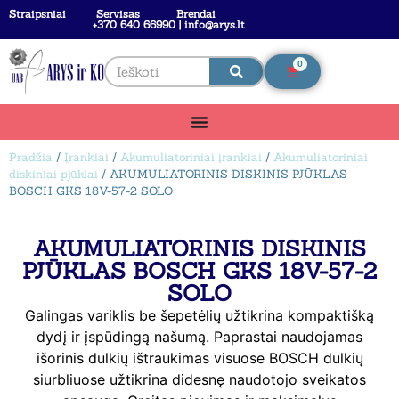
Straipsniai
Servisas
Brendai
+370 640 66990 | info@arys.lt
0
Pradžia
/
Įrankiai
/
Akumuliatoriniai įrankiai
/
Akumuliatoriniai
diskiniai pjūklai
/ AKUMULIATORINIS DISKINIS PJŪKLAS
BOSCH GKS 18V-57-2 SOLO
AKUMULIATORINIS DISKINIS
PJŪKLAS BOSCH GKS 18V-57-2
SOLO
Galingas variklis be šepetėlių užtikrina kompaktišką
dydį ir įspūdingą našumą. Paprastai naudojamas
išorinis dulkių ištraukimas visuose BOSCH dulkių
siurbliuose užtikrina didesnę naudotojo sveikatos