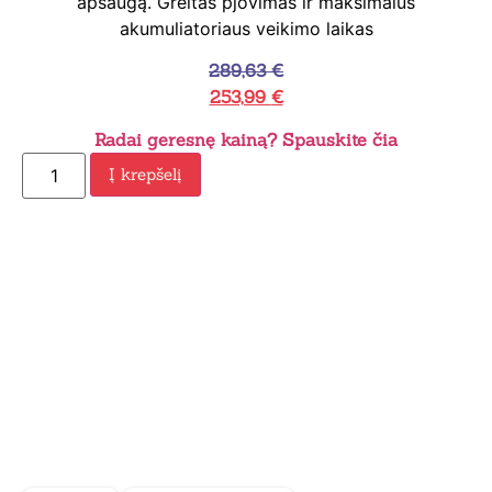
apsaugą. Greitas pjovimas ir maksimalus
akumuliatoriaus veikimo laikas
289,63
€
253,99
€
Radai geresnę kainą? Spauskite čia
Į krepšelį