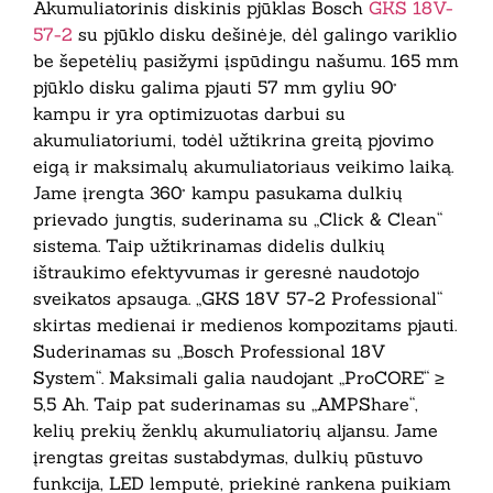
Akumuliatorinis diskinis pjūklas Bosch
GKS 18V-
57-2
su pjūklo disku dešinėje, dėl galingo variklio
be šepetėlių pasižymi įspūdingu našumu. 165 mm
pjūklo disku galima pjauti 57 mm gyliu 90°
kampu ir yra optimizuotas darbui su
akumuliatoriumi, todėl užtikrina greitą pjovimo
eigą ir maksimalų akumuliatoriaus veikimo laiką.
Jame įrengta 360° kampu pasukama dulkių
prievado jungtis, suderinama su „Click & Clean“
sistema. Taip užtikrinamas didelis dulkių
ištraukimo efektyvumas ir geresnė naudotojo
sveikatos apsauga. „GKS 18V 57-2 Professional“
skirtas medienai ir medienos kompozitams pjauti.
Suderinamas su „Bosch Professional 18V
System“. Maksimali galia naudojant „ProCORE“ ≥
5,5 Ah. Taip pat suderinamas su „AMPShare“,
kelių prekių ženklų akumuliatorių aljansu. Jame
įrengtas greitas sustabdymas, dulkių pūstuvo
funkcija, LED lemputė, priekinė rankena puikiam