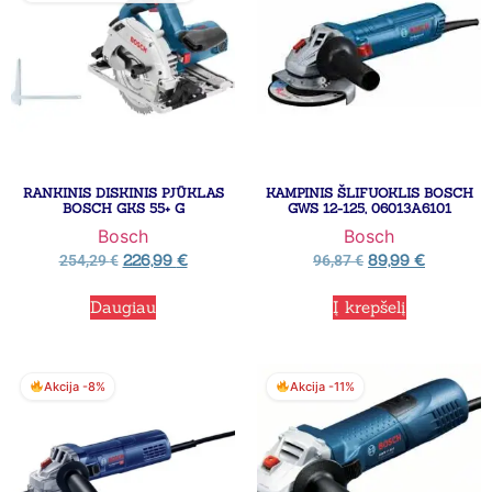
RANKINIS DISKINIS PJŪKLAS
KAMPINIS ŠLIFUOKLIS BOSCH
BOSCH GKS 55+ G
GWS 12-125, 06013A6101
Bosch
Bosch
226,99
€
89,99
€
254,29
€
96,87
€
Daugiau
Į krepšelį
Akcija -8%
Akcija -11%