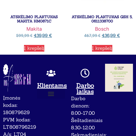
ATSKĖLIMO PLAKTUKAS
ATSKĖLIMO PLAKTUKAS GSH 5,
MAKITA HM0871C
0611338700
Makita
Bosch
439,99
€
436,99
€
599,99
€
467,99
€
Į krepšelį
Į krepšelį
Klientams
Darbo
laikas
Įmonės
Darbo
Apie mus
Privatumo politika
kodas:
dienom:
180879629
8.00-17.00
PVM kodas:
Šeštadieniais
LT808796219
8.30-12.00
A/s: LT04
Sekmadieniais: