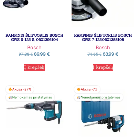
KAMPINIS ŠLIFUOKLIS BOSCH
KAMPINIS ŠLIFUOKLIS BOSCH
GWS 9-125 S, 0601396104
GWS 7-125,0601388108
Bosch
Bosch
89,99
€
63,99
€
97,88
€
71,65
€
Į krepšelį
Į krepšelį
Akcija -27%
Akcija -7%
Nemokamas pristatymas
Nemokamas pristatymas