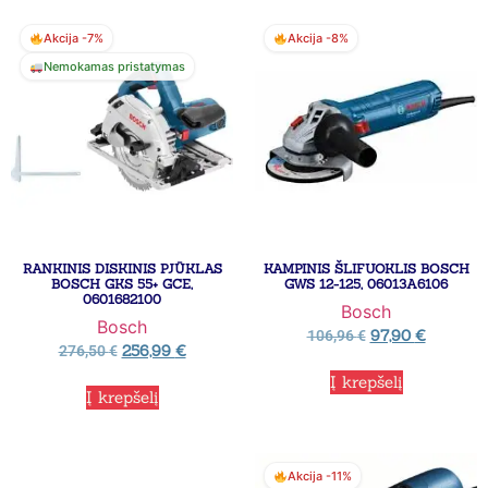
Akcija -7%
Akcija -8%
Nemokamas pristatymas
RANKINIS DISKINIS PJŪKLAS
KAMPINIS ŠLIFUOKLIS BOSCH
BOSCH GKS 55+ GCE,
GWS 12-125, 06013A6106
0601682100
Bosch
Bosch
97,90
€
106,96
€
256,99
€
276,50
€
Į krepšelį
Į krepšelį
Akcija -11%