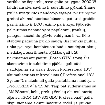
variklis be šepetėlių savo galia prilygsta 2000 W
laidiniam skersavimo ir suleidimo pjūklui. Šiame
pjūkle integruotos naudotojo sąsajos, prisijungimo
greitai akumuliatoriaus būsenos patikrai, greičio
pasirinkimo ir ECO režimo parinktys. Pjūklelių
pakeitimas nenaudojant papildomų įrankių,
patogus nuožulnių pjūvių valdymas ir variklio
stabdys padidina pjūklo saugą. Šis įrankis puikiai
tinka pjaustyti kombinuotu būdu, naudojant platų
medžiagų asortimentą. Pjūklas gali būti
tvirtinamas ant įvairių „Bosch GTA“ stovų. Šis
skersavimo ir suleidimo pjūklas gali būti
naudojamas su visais „Bosch Professional 18V“
akumuliatoriais ir krovikliais („Professional 18V
System“); maksimali galia pasiekiama naudojant
„ProCORE18V“ ≥ 5,5 Ah. Taip pat suderinamas su
„AMPShare“, kelių prekių ženklų akumuliatorių
aljansu. „GCM 18V-305 GDC Professional“ galia
slypi viename akumuliatoriuje, todėl jis puikiai