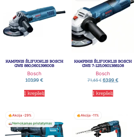
KAMPINIS ŠLIFUOKLIS BOSCH
KAMPINIS ŠLIFUOKLIS BOSCH
GWS 880,060139600B
GWS 7-125,0601388108
Bosch
Bosch
103,99
€
63,99
€
71,65
€
Į krepšelį
Į krepšelį
Akcija -29%
Akcija -11%
Nemokamas pristatymas