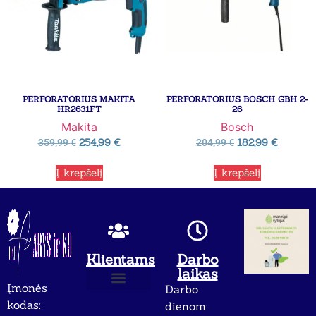
PERFORATORIUS MAKITA
PERFORATORIUS BOSCH GBH 2-
HR2631FT
26
Makita
Bosch
254,99
€
182,99
€
359,99
€
204,99
€
Į krepšelį
Į krepšelį
Klientams
Darbo
laikas
Įmonės
Darbo
Apie mus
Privatumo politika
kodas:
dienom: