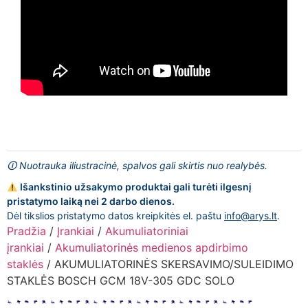
🛈 Nuotrauka iliustracinė, spalvos gali skirtis nuo realybės.
Išankstinio užsakymo produktai gali turėti ilgesnį
pristatymo laiką nei 2 darbo dienos.
Dėl tikslios pristatymo datos kreipkitės el. paštu
info@arys.lt
.
Pradžia
/
Įrankiai
/
Akumuliatoriniai
įrankiai
/
Akumuliatorinės medienos apdirbimo
staklės
/ AKUMULIATORINĖS SKERSAVIMO/SULEIDIMO
STAKLĖS BOSCH GCM 18V-305 GDC SOLO