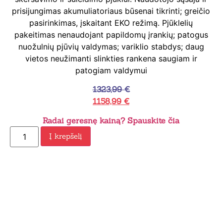
prisijungimas akumuliatoriaus būsenai tikrinti; greičio
pasirinkimas, įskaitant EKO režimą. Pjūklelių
pakeitimas nenaudojant papildomų įrankių; patogus
nuožulnių pjūvių valdymas; variklio stabdys; daug
vietos neužimanti slinkties rankena saugiam ir
patogiam valdymui
1323,99
€
1158,99
€
Radai geresnę kainą? Spauskite čia
Į krepšelį