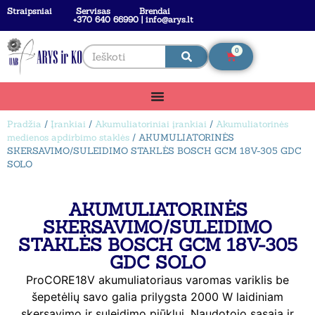
Straipsniai
Servisas
Brendai
+370 640 66990 | info@arys.lt
0
Pradžia
/
Įrankiai
/
Akumuliatoriniai įrankiai
/
Akumuliatorinės
medienos apdirbimo staklės
/ AKUMULIATORINĖS
SKERSAVIMO/SULEIDIMO STAKLĖS BOSCH GCM 18V-305 GDC
SOLO
AKUMULIATORINĖS
SKERSAVIMO/SULEIDIMO
STAKLĖS BOSCH GCM 18V-305
GDC SOLO
ProCORE18V akumuliatoriaus varomas variklis be
šepetėlių savo galia prilygsta 2000 W laidiniam
skersavimo ir suleidimo pjūklui. Naudotojo sąsaja ir