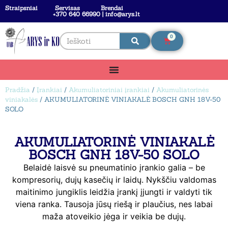
Straipsniai
Servisas
Brendai
+370 640 66990 | info@arys.lt
0
Pradžia
/
Įrankiai
/
Akumuliatoriniai įrankiai
/
Akumuliatorinės
viniakalės
/ AKUMULIATORINĖ VINIAKALĖ BOSCH GNH 18V-50
SOLO
AKUMULIATORINĖ VINIAKALĖ
BOSCH GNH 18V-50 SOLO
Belaidė laisvė su pneumatinio įrankio galia – be
kompresorių, dujų kasečių ir laidų. Nykščiu valdomas
maitinimo jungiklis leidžia įrankį įjungti ir valdyti tik
viena ranka. Tausoja jūsų riešą ir plaučius, nes labai
maža atoveikio jėga ir veikia be dujų.