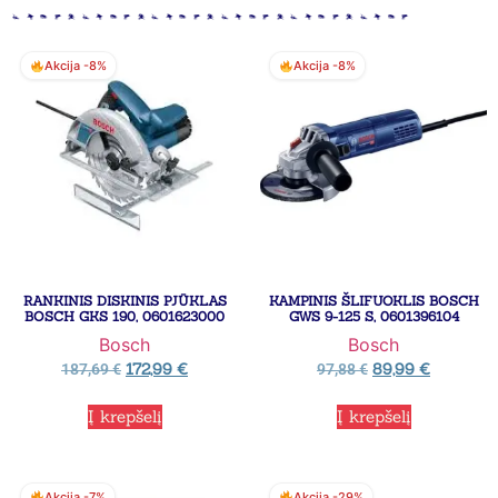
Akcija -8%
Akcija -8%
RANKINIS DISKINIS PJŪKLAS
KAMPINIS ŠLIFUOKLIS BOSCH
BOSCH GKS 190, 0601623000
GWS 9-125 S, 0601396104
Bosch
Bosch
172,99
€
89,99
€
187,69
€
97,88
€
Į krepšelį
Į krepšelį
Akcija -7%
Akcija -29%