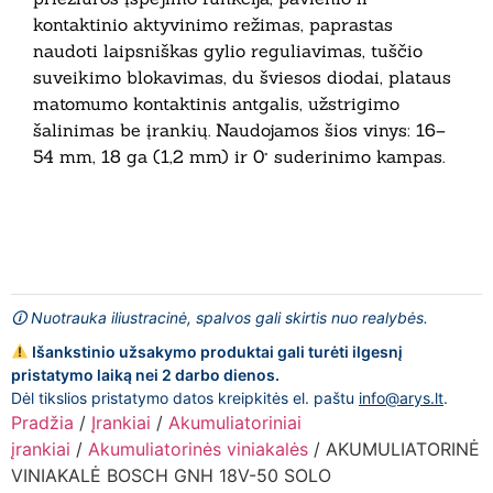
kontaktinio aktyvinimo režimas, paprastas
naudoti laipsniškas gylio reguliavimas, tuščio
suveikimo blokavimas, du šviesos diodai, plataus
matomumo kontaktinis antgalis, užstrigimo
šalinimas be įrankių. Naudojamos šios vinys: 16–
54 mm, 18 ga (1,2 mm) ir 0° suderinimo kampas.
🛈 Nuotrauka iliustracinė, spalvos gali skirtis nuo realybės.
Išankstinio užsakymo produktai gali turėti ilgesnį
pristatymo laiką nei 2 darbo dienos.
Dėl tikslios pristatymo datos kreipkitės el. paštu
info@arys.lt
.
Pradžia
/
Įrankiai
/
Akumuliatoriniai
įrankiai
/
Akumuliatorinės viniakalės
/ AKUMULIATORINĖ
VINIAKALĖ BOSCH GNH 18V-50 SOLO