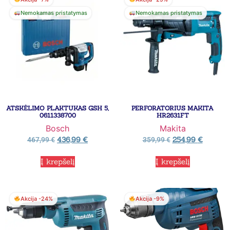
Nemokamas pristatymas
Nemokamas pristatymas
ATSKĖLIMO PLAKTUKAS GSH 5,
PERFORATORIUS MAKITA
0611338700
HR2631FT
Bosch
Makita
436,99
€
254,99
€
467,99
€
359,99
€
Į krepšelį
Į krepšelį
Akcija -24%
Akcija -9%