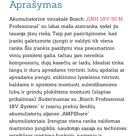
Aprašymas
Akumuliatorinė viniakalė Bosch „
GNH 18V-50 M
Professional“ su labai maža atatranka, todėl jis
tausoja jūsų riešą. Taip pat pasirūpinome, kad
įrankį galėtumėte įjungti ir valdyti tik viena
ranka. Šis įrankis pasižymi visa pneumatinio
vinių pistoleto galia, tačiau jam nereikia
kompresorių, dujų kasečių ar laidų. Idealiai tinka
langų ir durų apvadams tvirtinti, lubų apdailai ar
apvadams įrengti, stiklinimo lystelėms tvirtinti,
baldams ir spintoms montuoti, suleidžiamoms
lubų ir grindų plokštėms montuoti (slaptas
prikalimas). Suderinamas su „Bosch Professional
18V System“ ir įvairių prekių ženklų
akumuliatorių aljanso „AMPShare“
akumuliatoriais. Įrengtas viena ranka valdomas
maitinimo jungiklis, naudotojo sąsaja su techninės
priežiūros įspėjimo funkcija, pavienio ir