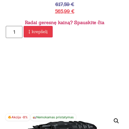
617,59
€
565,99
€
Radai geresnę kainą? Spauskite čia
Į krepšelį
Akcija -8%
Nemokamas pristatymas