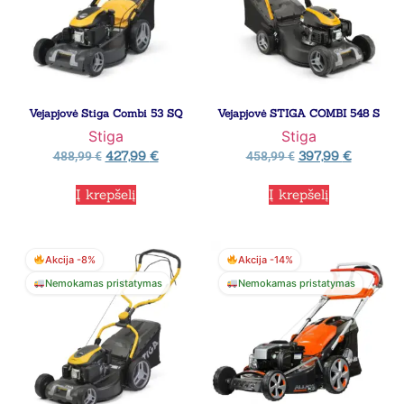
Vejapjovė Stiga Combi 53 SQ
Vejapjovė STIGA COMBI 548 S
Stiga
Stiga
427,99
€
397,99
€
488,99
€
458,99
€
Į krepšelį
Į krepšelį
Akcija -8%
Akcija -14%
Nemokamas pristatymas
Nemokamas pristatymas