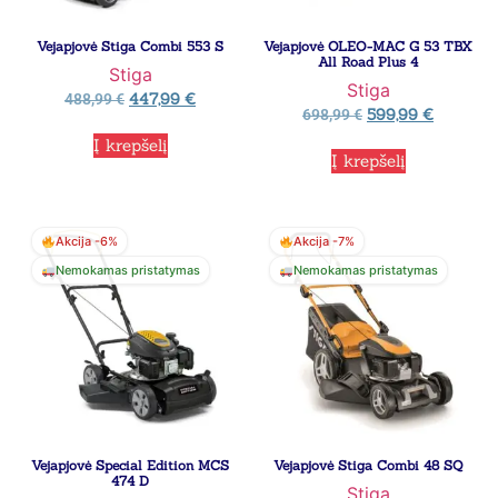
Vejapjovė Stiga Combi 553 S
Vejapjovė OLEO-MAC G 53 TBX
All Road Plus 4
Stiga
Stiga
447,99
€
488,99
€
599,99
€
698,99
€
Į krepšelį
Į krepšelį
Akcija -6%
Akcija -7%
Nemokamas pristatymas
Nemokamas pristatymas
Vejapjovė Special Edition MCS
Vejapjovė Stiga Combi 48 SQ
474 D
Stiga