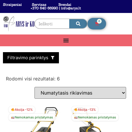
Straipsniai
Servisas
Brendai
+370 640 66990 | info@arys.lt
0
Filtravimo parinktys
Rodomi visi rezultatai: 6
Akcija -12%
Akcija -13%
Nemokamas pristatymas
Nemokamas pristatymas