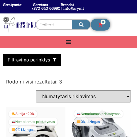
Straipsniai
Servisas
Brendai
+370 640 66990 | info@arys.lt
0
Filtravimo parinktys
Rodomi visi rezultatai: 3
Akcija -29%
Nemokamas pristatymas
Nemokamas pristatymas
0% Lizingas
0% Lizingas