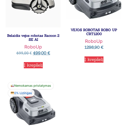
VEJOS ROBOTAS ROBO UP
CRT1200
Belaidis vejos robotas Racoon 2
SE AI
RoboUp
RoboUp
1298,90
€
499,00
€
699,00
€
Į krepšelį
Į krepšelį
Nemokamas pristatymas
0% Lizingas