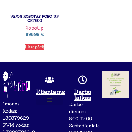
VEJOS ROBOTAS ROBO UP
CRT600
RoboUp
998,99
€
Į krepšelį
Klientams
Darbo
laikas
Įmonės
Darbo
Apie mus
Privatumo politika
kodas:
dienom:
180879629
8.00-17.00
PVM kodas:
Šeštadieniais