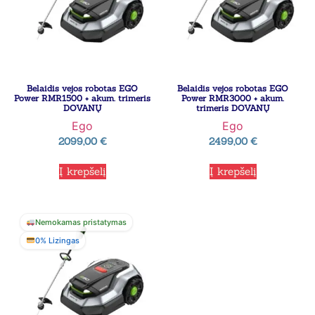
Belaidis vejos robotas EGO
Belaidis vejos robotas EGO
Power RMR1500 + akum. trimeris
Power RMR3000 + akum.
DOVANŲ
trimeris DOVANŲ
Ego
Ego
2099,00
€
2499,00
€
Į krepšelį
Į krepšelį
Nemokamas pristatymas
0% Lizingas