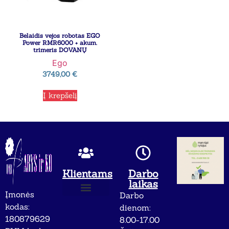
Belaidis vejos robotas EGO
Power RMR6000 + akum.
trimeris DOVANŲ
Ego
3749,00
€
Į krepšelį
Klientams
Darbo
laikas
Įmonės
Darbo
Apie mus
Privatumo politika
kodas:
dienom:
180879629
8.00-17.00