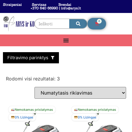
Straipsniai
Servisas
Brendai
+370 640 66990 | info@arys.lt
0
Filtravimo parinktys
Rodomi visi rezultatai: 3
Nemokamas pristatymas
Nemokamas pristatymas
0% Lizingas
0% Lizingas