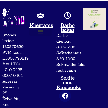
Klientams
Darbo
laikas
Įmonės
Darbo
Apie mus
Privatumo politika
kodas:
dienom:
180879629
8.00-17.00
PVM kodas:
Šeštadieniais
LT808796219
8.30-12.00
A/s: LT04
Sekmadieniais:
4010 0428
nedirbame
0007 0404
Sekite
Adresas:
mus
Facebooke
Žarėnų g.
25
Želvaičių
km.