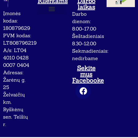
Klientams
Darbo
laikas
Įmonės
Darbo
Apie mus
Privatumo politika
kodas:
dienom:
180879629
8.00-17.00
PVM kodas:
Šeštadieniais
LT808796219
8.30-12.00
A/s: LT04
Sekmadieniais:
4010 0428
nedirbame
0007 0404
Sekite
Adresas:
mus
Facebooke
Žarėnų g.
25
Želvaičių
km.
Ryškėnų
sen. Telšių
r.