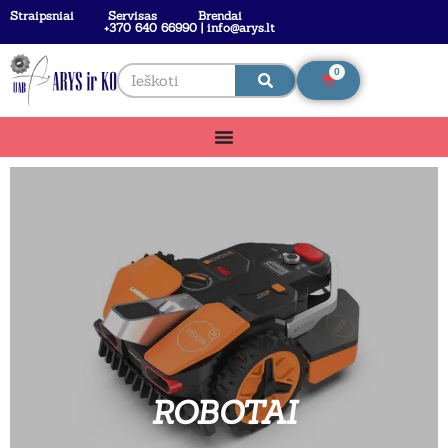
Straipsniai
Servisas
Brendai
+370 640 66990 | info@arys.lt
0
ROBOTAI