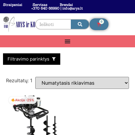
Straipsniai
Servisas
Brendai
+370 640 66990 | info@arys.lt
0
Filtravimo parinktys
Rezultatų: 1
Akcija -25%