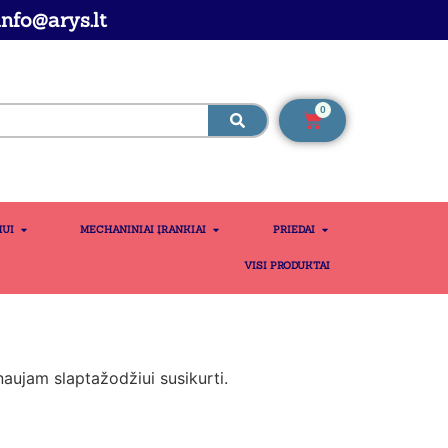
nfo@arys.lt
0
MUI
MECHANINIAI ĮRANKIAI
PRIEDAI
VISI PRODUKTAI
naujam slaptažodžiui susikurti.