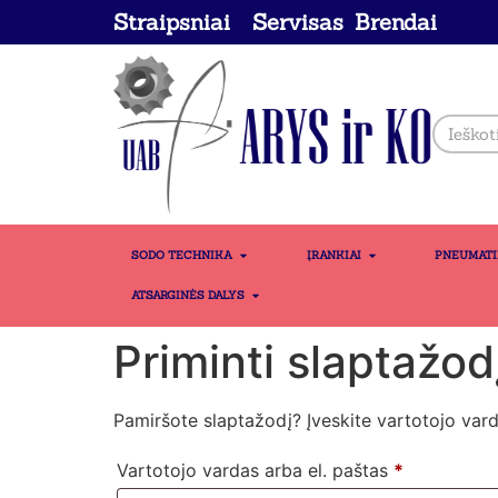
Straipsniai
Servisas
Brendai
SODO TECHNIKA
ĮRANKIAI
PNEUMAT
ATSARGINĖS DALYS
Priminti slaptažod
Pamiršote slaptažodį? Įveskite vartotojo vard
Vartotojo vardas arba el. paštas
*