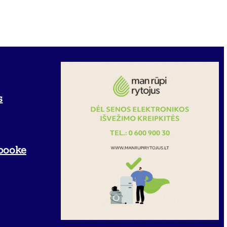
s
booke