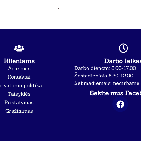
Klientams
Darbo laika
Darbo dienom: 8.00-17.00
Apie mus
Šeštadieniais 8.30-12.00
Kontaktai
Sekmadieniais: nedirbame
rivatumo politika
Sekite mus Face
Taisyklės
Pristatymas
Grąžinimas