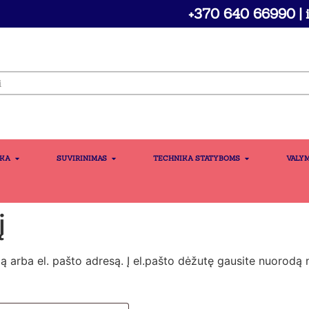
+370 640 66990 | i
IKA
SUVIRINIMAS
TECHNIKA STATYBOMS
VALY
į
ą arba el. pašto adresą. Į el.pašto dėžutę gausite nuorodą 