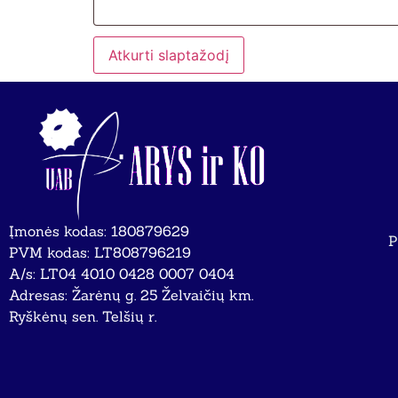
Atkurti slaptažodį
Įmonės kodas: 180879629
P
PVM kodas: LT808796219
A/s: LT04 4010 0428 0007 0404
Adresas: Žarėnų g. 25 Želvaičių km.
Ryškėnų sen. Telšių r.