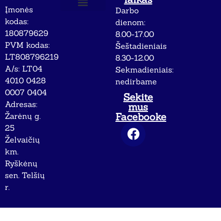
Įmonės
Darbo
Apie mus
Privatumo politika
kodas:
dienom:
180879629
8.00-17.00
PVM kodas:
Šeštadieniais
LT808796219
8.30-12.00
A/s: LT04
Sekmadieniais:
4010 0428
nedirbame
0007 0404
Sekite
Adresas:
mus
Facebooke
Žarėnų g.
25
Želvaičių
km.
Ryškėnų
sen. Telšių
r.