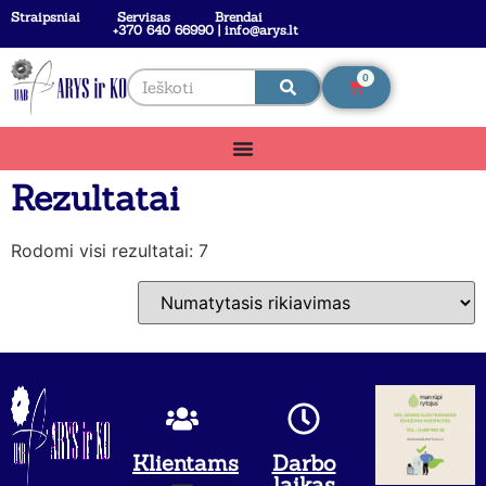
Straipsniai
Servisas
Brendai
+370 640 66990 | info@arys.lt
0
Rezultatai
Rodomi visi rezultatai: 7
Klientams
Darbo
laikas