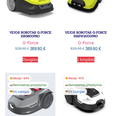
VEJOS ROBOTAS G-FORCE
VEJOS ROBOTAS G-FORCE
KSG600PRO
KSSW2000PRO
G-Force
G-Force
389,90
€
589,90
€
528,90
€
829,90
€
Daugiau
Į krepšelį
Akcija -34%
Akcija -41%
Nemokamas pristatymas
Nemokamas pristatymas
0% Lizingas
0% Lizingas