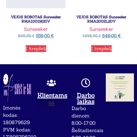
VEJOS ROBOTAS Sunseeker
VEJOS ROBOTAS Sunseeker
RMA1001M20V
RMA2002L20V
Sunseeker
Sunseeker
559,00
€
649,00
€
849,90
€
1098,90
€
Į krepšelį
Į krepšelį
Klientams
Darbo
laikas
Įmonės
Darbo
Apie mus
Privatumo politika
kodas:
dienom:
180879629
8.00-17.00
PVM kodas:
Šeštadieniais