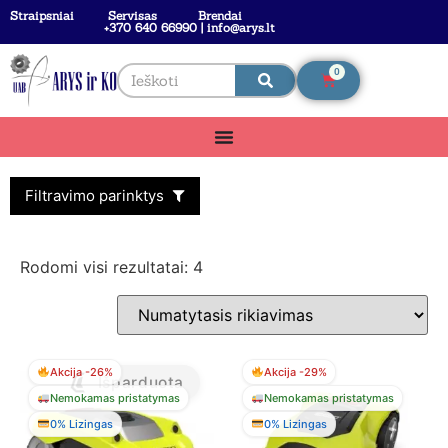
Straipsniai
Servisas
Brendai
+370 640 66990 | info@arys.lt
0
Filtravimo parinktys
Rodomi visi rezultatai: 4
Akcija -26%
Akcija -29%
Išparduota
Nemokamas pristatymas
Nemokamas pristatymas
0% Lizingas
0% Lizingas