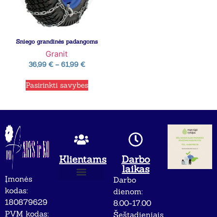
Sniego grandinės padangoms
Granit
36,99
€
–
61,99
€
Pasirinkti savybes
Klientams
Darbo
laikas
Įmonės
Darbo
Apie mus
Privatumo politika
kodas:
dienom:
180879629
8.00-17.00
PVM kodas:
Šeštadieniais