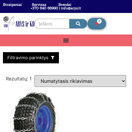
Straipsniai
Servisas
Brendai
+370 640 66990 | info@arys.lt
0
Filtravimo parinktys
Rezultatų: 1