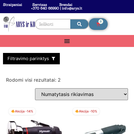
Straipsniai
Servisas
Brendai
+370 640 66990 | info@arys.lt
0
Filtravimo parinktys
Rodomi visi rezultatai: 2
Akcija -14%
Akcija -10%