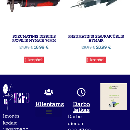
PNEUMATINIS DISKINIS
PNEUMATINIS SIAURAPJŪKLIS
PJOVILIS HYMAIR 76MM
HYMAIR
18,99
€
26,99
€
21,99
€
29,99
€
Į krepšelį
Į krepšelį
Klientams
Darbo
laikas
Įmonės
Darbo
Apie mus
Privatumo politika
kodas:
dienom:
180879629