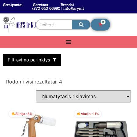
Straipsniai
Servisas
Brendai
+370 640 66990 | info@arys.lt
0
Filtravimo parinktys
Rodomi visi rezultatai: 4
Akcija -8%
Akcija -11%