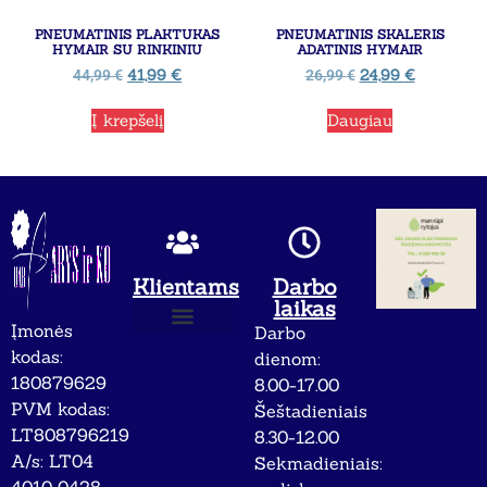
PNEUMATINIS PLAKTUKAS
PNEUMATINIS SKALERIS
HYMAIR SU RINKINIU
ADATINIS HYMAIR
41,99
€
24,99
€
44,99
€
26,99
€
Į krepšelį
Daugiau
Klientams
Darbo
laikas
Įmonės
Darbo
Apie mus
Privatumo politika
kodas:
dienom:
180879629
8.00-17.00
PVM kodas:
Šeštadieniais
LT808796219
8.30-12.00
A/s: LT04
Sekmadieniais: