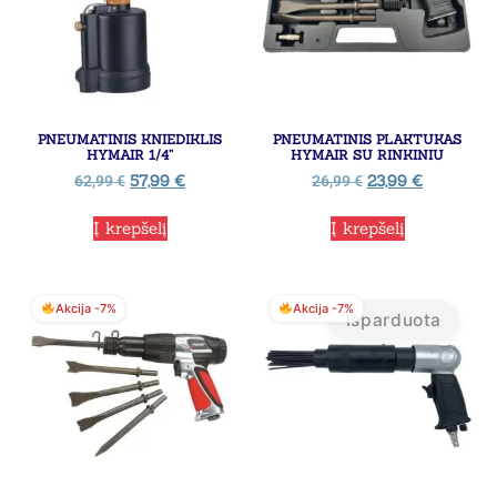
PNEUMATINIS KNIEDIKLIS
PNEUMATINIS PLAKTUKAS
HYMAIR 1/4”
HYMAIR SU RINKINIU
57,99
€
23,99
€
62,99
€
26,99
€
Į krepšelį
Į krepšelį
Akcija -7%
Akcija -7%
Išparduota